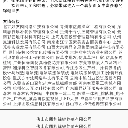
货、传承纯正铭血基因、力求给你极致的购鲤体验,集结吧爱好者
——欢迎来到团和锦鲤，必将带你进入一个崭新而又丰富多彩的
锦鲤世界
友情链接：
北京好友园网络科技有限公司
青州市益鑫温室工程有限公司
深
圳志行厚朴餐饮管理有限公司
贵州千寻供应链管理有限公司
云
南彩云地坪材料有限公司
上海龙善投资管理咨询有限公司
杭州
账通科技发展有限公司
南京市江宁区素美麦吉丽美容中心
上海
芃桦实业发展有限公司
山西大宗商品交易集团供应链科技有限公
司
厦门赫拉公馆文化传播有限公司
吉林省中浩管业有限公司
苏
州贝尔康环保工程有限公司
假草皮批发,仿真草坪厂家,仿真多肉
植物-广州恒春园仿真植物花卉有限公司
东莞市塘厦大兴涂料经
营部
湘潭科立智能装备有限公司,专注涂装生产线、涂装设备的
设计与制造|电泳漆|电泳喷漆涂装线|电泳喷漆涂装加工|涂装环保
设备
重庆亦华炫网络科技有限公司
云南中银创业投资股份有限
公司
东莞市茶山聚能超声波机械经营部
河南智联重工机械有限
公司
杭州亿云互动科技有限公司
广东联昇认证服务有限公司
白
森林|白森林官方网站 -中国第一建工网
触摸一体机_排队机_电子
白板_广告机_液晶拼接监视器_LED大屏-成都星宇视界科技有限
公司
上海固浚信息科技有限公司
佛山市团和锦鲤养殖有限公司
佛山市团和锦鲤养殖有限公司
佛山市团和锦鲤养殖有限公司